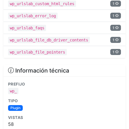
1
wp_urlslab_custom_html_rules
1
wp_urlslab_error_log
1
wp_urlslab_faqs
1
wp_urlslab_file_db_driver_contents
1
wp_urlslab_file_pointers
Información técnica
PREFIJO
wp_
TIPO
Plugin
VISTAS
58