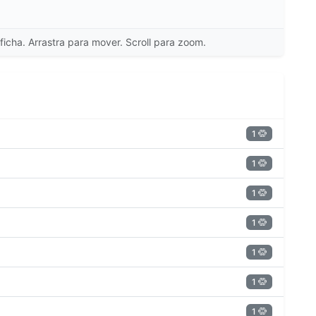
ficha. Arrastra para mover. Scroll para zoom.
1
1
1
1
1
1
1