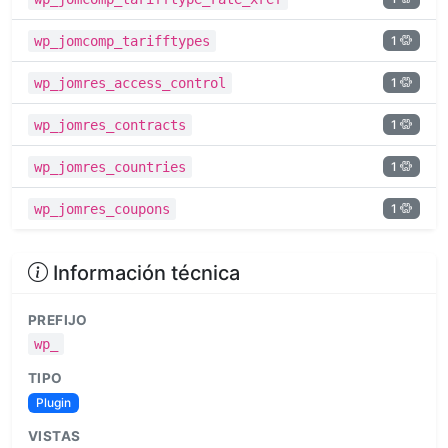
1
wp_jomcomp_tarifftypes
1
wp_jomres_access_control
1
wp_jomres_contracts
1
wp_jomres_countries
1
wp_jomres_coupons
Información técnica
PREFIJO
wp_
TIPO
Plugin
VISTAS