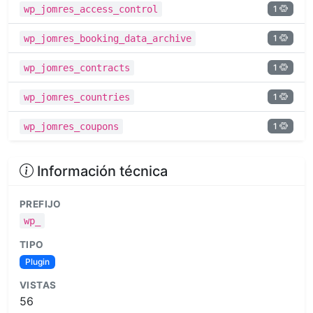
1
wp_jomres_access_control
1
wp_jomres_booking_data_archive
1
wp_jomres_contracts
1
wp_jomres_countries
1
wp_jomres_coupons
Información técnica
PREFIJO
wp_
TIPO
Plugin
VISTAS
56