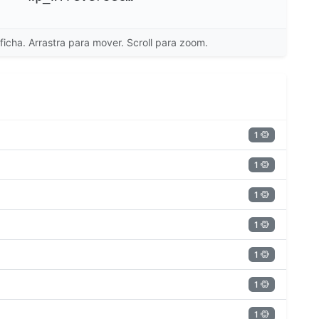
ficha. Arrastra para mover. Scroll para zoom.
1
1
1
1
1
1
1