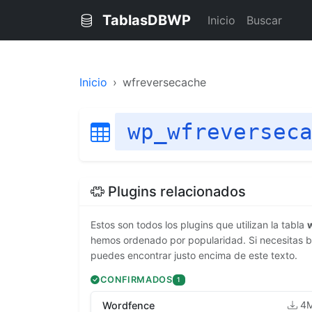
TablasDBWP
Inicio
Buscar
Inicio
wfreversecache
wp_wfreversec
Plugins relacionados
Estos son todos los plugins que utilizan la tabla
hemos ordenado por popularidad. Si necesitas bu
puedes encontrar justo encima de este texto.
CONFIRMADOS
1
4
Wordfence