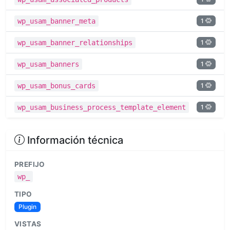
1
wp_usam_banner_meta
1
wp_usam_banner_relationships
1
wp_usam_banners
1
wp_usam_bonus_cards
1
wp_usam_business_process_template_element
Información técnica
PREFIJO
wp_
TIPO
Plugin
VISTAS