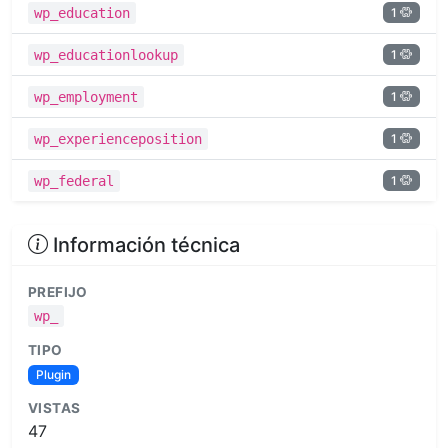
1
wp_education
1
wp_educationlookup
1
wp_employment
1
wp_experienceposition
1
wp_federal
Información técnica
PREFIJO
wp_
TIPO
Plugin
VISTAS
47