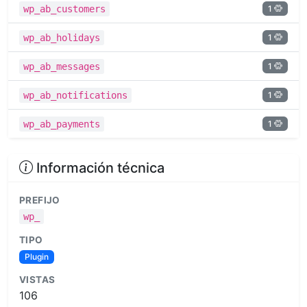
1
wp_ab_customers
1
wp_ab_holidays
1
wp_ab_messages
1
wp_ab_notifications
1
wp_ab_payments
Información técnica
PREFIJO
wp_
TIPO
Plugin
VISTAS
106