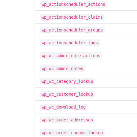
wp_actionscheduler_actions
wp_actionscheduler_claims
wp_actionscheduler_groups
wp_actionscheduler_logs
wp_wc_admin_note_actions
wp_wc_admin_notes
wp_wc_category_lookup
wp_wc_customer_lookup
wp_wc_download_log
wp_wc_order_addresses
wp_wc_order_coupon_lookup