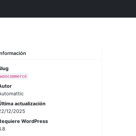
Información
Slug
woocommerce
Autor
Automattic
Última actualización
22/12/2025
Requiere WordPress
6.8