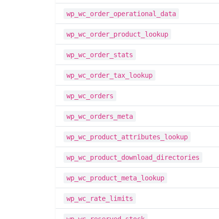
wp_wc_order_operational_data
wp_wc_order_product_lookup
wp_wc_order_stats
wp_wc_order_tax_lookup
wp_wc_orders
wp_wc_orders_meta
wp_wc_product_attributes_lookup
wp_wc_product_download_directories
wp_wc_product_meta_lookup
wp_wc_rate_limits