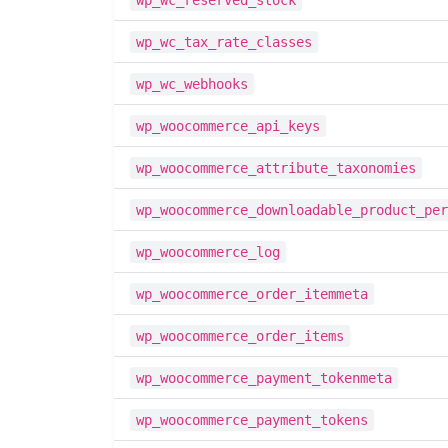
wp_wc_reserved_stock
wp_wc_tax_rate_classes
wp_wc_webhooks
wp_woocommerce_api_keys
wp_woocommerce_attribute_taxonomies
wp_woocommerce_downloadable_product_per
wp_woocommerce_log
wp_woocommerce_order_itemmeta
wp_woocommerce_order_items
wp_woocommerce_payment_tokenmeta
wp_woocommerce_payment_tokens